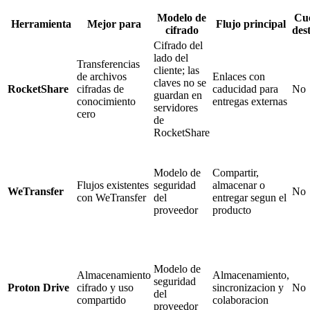
Modelo de
Cue
Herramienta
Mejor para
Flujo principal
cifrado
des
Cifrado del
lado del
Transferencias
cliente; las
de archivos
Enlaces con
claves no se
RocketShare
cifradas de
caducidad para
No
guardan en
conocimiento
entregas externas
servidores
cero
de
RocketShare
Modelo de
Compartir,
Flujos existentes
seguridad
almacenar o
WeTransfer
No
con WeTransfer
del
entregar segun el
proveedor
producto
Modelo de
Almacenamiento
Almacenamiento,
seguridad
Proton Drive
cifrado y uso
sincronizacion y
No
del
compartido
colaboracion
proveedor