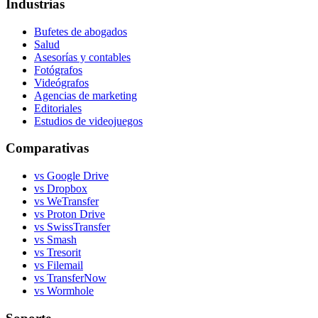
Industrias
Bufetes de abogados
Salud
Asesorías y contables
Fotógrafos
Videógrafos
Agencias de marketing
Editoriales
Estudios de videojuegos
Comparativas
vs Google Drive
vs Dropbox
vs WeTransfer
vs Proton Drive
vs SwissTransfer
vs Smash
vs Tresorit
vs Filemail
vs TransferNow
vs Wormhole