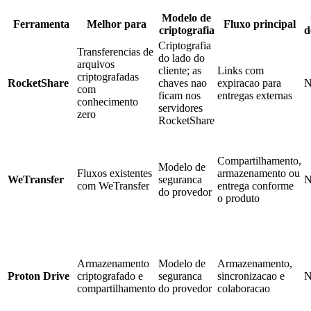
Modelo de
Ferramenta
Melhor para
Fluxo principal
criptografia
d
Criptografia
Transferencias de
do lado do
arquivos
cliente; as
Links com
criptografadas
RocketShare
chaves nao
expiracao para
N
com
ficam nos
entregas externas
conhecimento
servidores
zero
RocketShare
Compartilhamento,
Modelo de
Fluxos existentes
armazenamento ou
WeTransfer
seguranca
N
com WeTransfer
entrega conforme
do provedor
o produto
Armazenamento
Modelo de
Armazenamento,
Proton Drive
criptografado e
seguranca
sincronizacao e
N
compartilhamento
do provedor
colaboracao