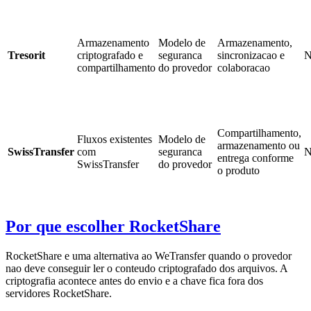
Armazenamento
Modelo de
Armazenamento,
Tresorit
criptografado e
seguranca
sincronizacao e
N
compartilhamento
do provedor
colaboracao
Compartilhamento,
Fluxos existentes
Modelo de
armazenamento ou
SwissTransfer
com
seguranca
N
entrega conforme
SwissTransfer
do provedor
o produto
Por que escolher RocketShare
RocketShare e uma alternativa ao WeTransfer quando o provedor
nao deve conseguir ler o conteudo criptografado dos arquivos. A
criptografia acontece antes do envio e a chave fica fora dos
servidores RocketShare.