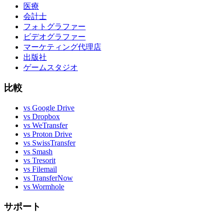
医療
会計士
フォトグラファー
ビデオグラファー
マーケティング代理店
出版社
ゲームスタジオ
比較
vs Google Drive
vs Dropbox
vs WeTransfer
vs Proton Drive
vs SwissTransfer
vs Smash
vs Tresorit
vs Filemail
vs TransferNow
vs Wormhole
サポート