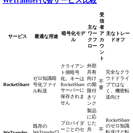
WeTransfer代替サービス比較
受
信
主な
者
暗号化モデ
ワー
ア
主なトレー
サービス
最適な用途
ル
クフ
カ
ドオフ
ロー
ウ
ン
ト
外部
クライアン
共有
完全なクラ
ト側暗号
ゼロ知識暗
向け
ウドドライ
化。キーは
不
RocketShare
号化ファイ
RocketShare
の期
ブではな
要
サーバーに
ル転送
限付
く、機密転
保存されま
きリ
送向け
せん
ンク
製品
に応
RocketShare
プロバイダ
じた
のゼロ知識
既存の
ーごとのセ
共
不
転送ほど転
WeTransferワ
WeTransfer