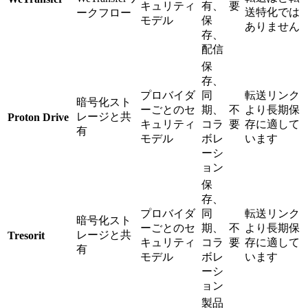
キュリティ
有、
要
送特化では
ークフロー
モデル
保
ありません
存、
配信
保
存、
プロバイダ
同
転送リンク
暗号化スト
ーごとのセ
期、
不
より長期保
レージと共
Proton Drive
キュリティ
コラ
要
存に適して
有
モデル
ボレ
います
ーシ
ョン
保
存、
プロバイダ
同
転送リンク
暗号化スト
ーごとのセ
期、
不
より長期保
レージと共
Tresorit
キュリティ
コラ
要
存に適して
有
モデル
ボレ
います
ーシ
ョン
製品