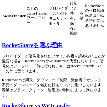
に応
RocketShare
プロバイダ
じた
既存の
のゼロ知識
SwissTransfer
ーごとのセ
共
不
転送ほど転
SwissTransfer
ワークフロ
キュリティ
有、
要
送特化では
ー
モデル
保
ありません
存、
配信
RocketShareを選ぶ理由
プロバイダーが暗号化されたファイル内容を読めないことが
重要な場合、RocketShareはWeTransferの代替になります。暗
号化はアップロード前に行われ、キーはRocketShareサーバ
ーの外に留まります。
RocketShareは期限、ダウンロード制限、受信者アカウント
不要のダウンロードを備えた転送リンクに集中しています。
容量はプラン、クォータ、運用上の制約によって異なりま
す。
RocketShare vs WeTransfer