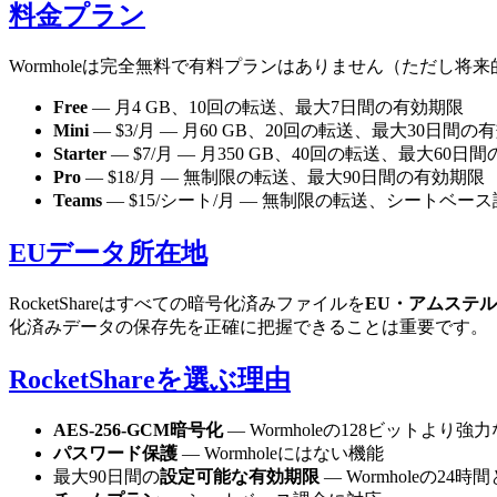
料金プラン
Wormholeは完全無料で有料プランはありません（ただし将
Free
— 月4 GB、10回の転送、最大7日間の有効期限
Mini
— $3/月 — 月60 GB、20回の転送、最大30日間の
Starter
— $7/月 — 月350 GB、40回の転送、最大60日
Pro
— $18/月 — 無制限の転送、最大90日間の有効期限
Teams
— $15/シート/月 — 無制限の転送、シートベー
EUデータ所在地
RocketShareはすべての暗号化済みファイルを
EU・アムステ
化済みデータの保存先を正確に把握できることは重要です。
RocketShareを選ぶ理由
AES-256-GCM暗号化
— Wormholeの128ビットより強
パスワード保護
— Wormholeにはない機能
最大90日間の
設定可能な有効期限
— Wormholeの24時