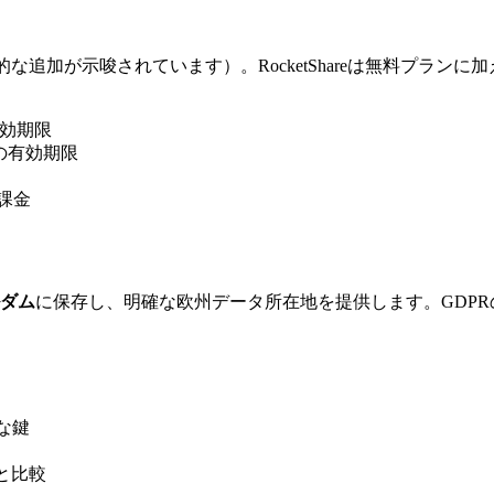
来的な追加が示唆されています）。RocketShareは無料プラ
有効期限
間の有効期限
ス課金
ルダム
に保存し、明確な欧州データ所在地を提供します。GDP
力な鍵
間と比較