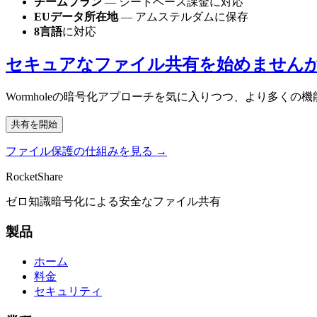
チームプラン
— シートベース課金に対応
EUデータ所在地
— アムステルダムに保存
8言語
に対応
セキュアなファイル共有を始めません
Wormholeの暗号化アプローチを気に入りつつ、より多くの機
共有を開始
ファイル保護の仕組みを見る →
RocketShare
ゼロ知識暗号化による安全なファイル共有
製品
ホーム
料金
セキュリティ