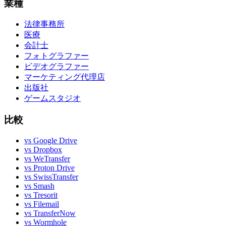
業種
法律事務所
医療
会計士
フォトグラファー
ビデオグラファー
マーケティング代理店
出版社
ゲームスタジオ
比較
vs Google Drive
vs Dropbox
vs WeTransfer
vs Proton Drive
vs SwissTransfer
vs Smash
vs Tresorit
vs Filemail
vs TransferNow
vs Wormhole