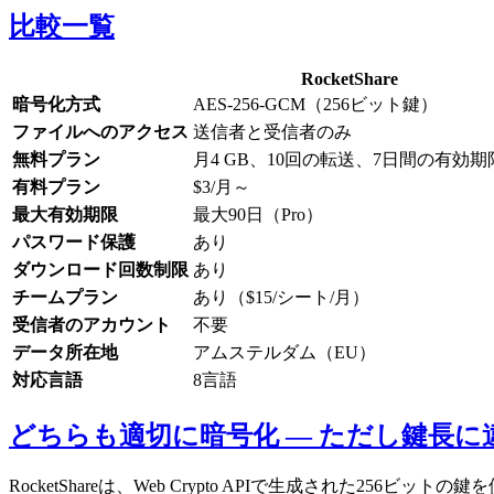
比較一覧
RocketShare
暗号化方式
AES-256-GCM（256ビット鍵）
ファイルへのアクセス
送信者と受信者のみ
無料プラン
月4 GB、10回の転送、7日間の有効期
有料プラン
$3/月～
最大有効期限
最大90日（Pro）
パスワード保護
あり
ダウンロード回数制限
あり
チームプラン
あり（$15/シート/月）
受信者のアカウント
不要
データ所在地
アムステルダム（EU）
対応言語
8言語
どちらも適切に暗号化 — ただし鍵長に
RocketShareは、Web Crypto APIで生成された256ビットの