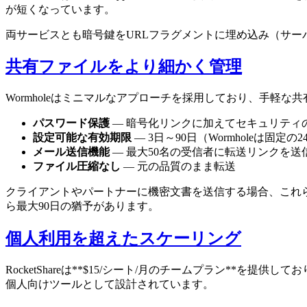
が短くなっています。
両サービスとも暗号鍵をURLフラグメントに埋め込み（サ
共有ファイルをより細かく管理
Wormholeはミニマルなアプローチを採用しており、手軽
パスワード保護
— 暗号化リンクに加えてセキュリティ
設定可能な有効期限
— 3日～90日（Wormholeは固定の
メール送信機能
— 最大50名の受信者に転送リンクを送
ファイル圧縮なし
— 元の品質のまま転送
クライアントやパートナーに機密文書を送信する場合、これらの管理
ら最大90日の猶予があります。
個人利用を超えたスケーリング
RocketShareは**$15/シート/月のチームプラン**
個人向けツールとして設計されています。