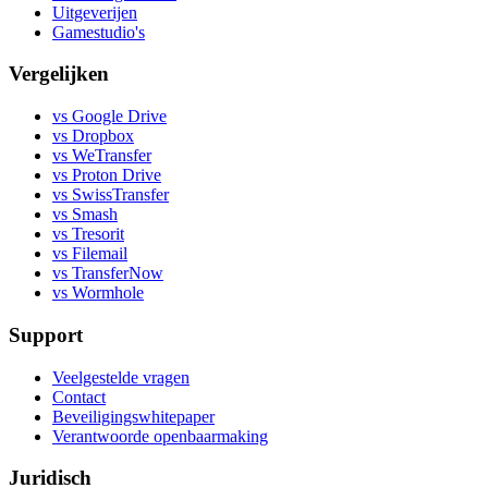
Uitgeverijen
Gamestudio's
Vergelijken
vs Google Drive
vs Dropbox
vs WeTransfer
vs Proton Drive
vs SwissTransfer
vs Smash
vs Tresorit
vs Filemail
vs TransferNow
vs Wormhole
Support
Veelgestelde vragen
Contact
Beveiligingswhitepaper
Verantwoorde openbaarmaking
Juridisch