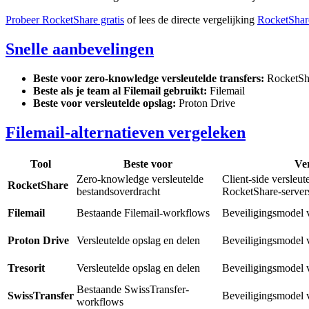
Probeer RocketShare gratis
of lees de directe vergelijking
RocketShare
Snelle aanbevelingen
Beste voor zero-knowledge versleutelde transfers:
RocketSh
Beste als je team al Filemail gebruikt:
Filemail
Beste voor versleutelde opslag:
Proton Drive
Filemail-alternatieven vergeleken
Tool
Beste voor
Ve
Zero-knowledge versleutelde
Client-side versleut
RocketShare
bestandsoverdracht
RocketShare-server
Filemail
Bestaande Filemail-workflows
Beveiligingsmodel 
Proton Drive
Versleutelde opslag en delen
Beveiligingsmodel 
Tresorit
Versleutelde opslag en delen
Beveiligingsmodel 
Bestaande SwissTransfer-
SwissTransfer
Beveiligingsmodel 
workflows