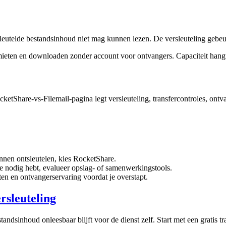
leutelde bestandsinhoud niet mag kunnen lezen. De versleuteling gebeurt
mieten en downloaden zonder account voor ontvangers. Capaciteit hangt 
ketShare-vs-Filemail-pagina legt versleuteling, transfercontroles, ontva
nnen ontsleutelen, kies RocketShare.
e nodig hebt, evalueer opslag- of samenwerkingstools.
ieten en ontvangerservaring voordat je overstapt.
rsleuteling
andsinhoud onleesbaar blijft voor de dienst zelf. Start met een gratis t