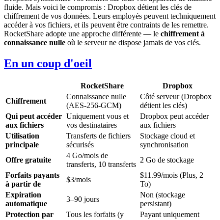
fluide. Mais voici le compromis : Dropbox détient les clés de
chiffrement de vos données. Leurs employés peuvent techniquement
accéder à vos fichiers, et ils peuvent être contraints de les remettre.
RocketShare adopte une approche différente — le
chiffrement à
connaissance nulle
où le serveur ne dispose jamais de vos clés.
En un coup d'oeil
RocketShare
Dropbox
Connaissance nulle
Côté serveur (Dropbox
Chiffrement
(AES-256-GCM)
détient les clés)
Qui peut accéder
Uniquement vous et
Dropbox peut accéder
aux fichiers
vos destinataires
aux fichiers
Utilisation
Transferts de fichiers
Stockage cloud et
principale
sécurisés
synchronisation
4 Go/mois de
Offre gratuite
2 Go de stockage
transferts, 10 transferts
Forfaits payants
$11.99/mois (Plus, 2
$3/mois
à partir de
To)
Expiration
Non (stockage
3–90 jours
automatique
persistant)
Protection par
Tous les forfaits (y
Payant uniquement