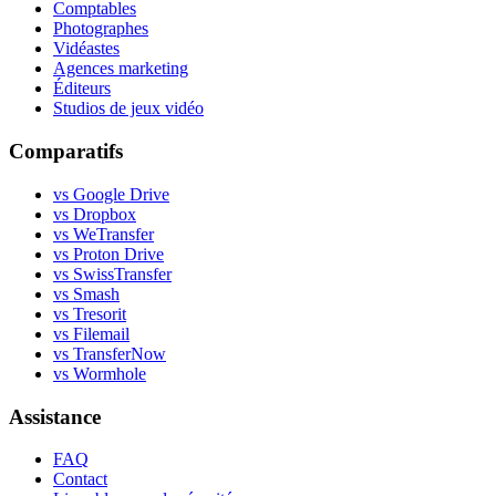
Comptables
Photographes
Vidéastes
Agences marketing
Éditeurs
Studios de jeux vidéo
Comparatifs
vs Google Drive
vs Dropbox
vs WeTransfer
vs Proton Drive
vs SwissTransfer
vs Smash
vs Tresorit
vs Filemail
vs TransferNow
vs Wormhole
Assistance
FAQ
Contact